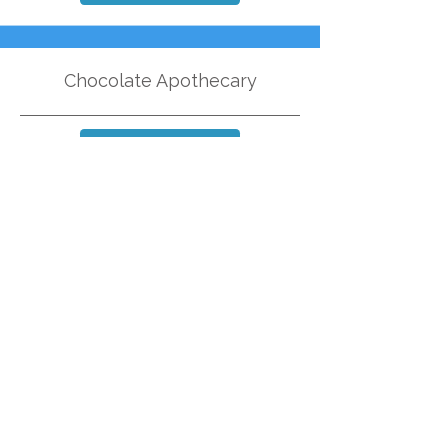
Chocolate Apothecary
Sitio oficial
Fantastic Store
Sitio oficial
Royal Victoria Arcade