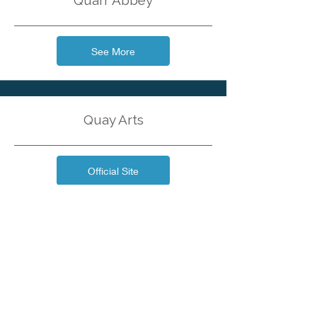
Quarr Abbey
See More
Quay Arts
Official Site
Needles Landmark Attraction
See More